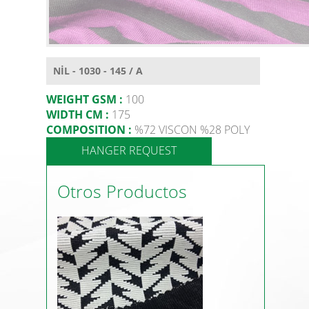
NİL - 1030 - 145 / A
WEIGHT GSM :
100
WIDTH CM :
175
COMPOSITION :
%72 VISCON %28 POLY
HANGER REQUEST
Otros Productos