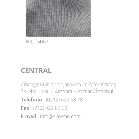
NİL - 5047
CENTRAL
Cihangir Mah.Şehit jan.Kom.Er Zafer Kızıltaş
Sk. No: 1 Kat: 4 Ambarlı – Avcılar / İstanbul
Teléfono
: (0212) 422 58 78
Fax
: (212) 422 83 63
E-mail
:
info@nilorme.com