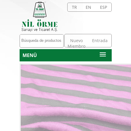
TR
EN
ESP
Nuevo
Entrada
Miembro
MENÜ