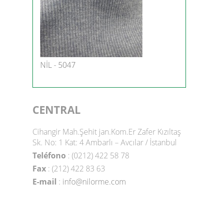
NİL - 5047
CENTRAL
Cihangir Mah.Şehit jan.Kom.Er Zafer Kızıltaş
Sk. No: 1 Kat: 4 Ambarlı – Avcılar / İstanbul
Teléfono
: (0212) 422 58 78
Fax
: (212) 422 83 63
E-mail
:
info@nilorme.com