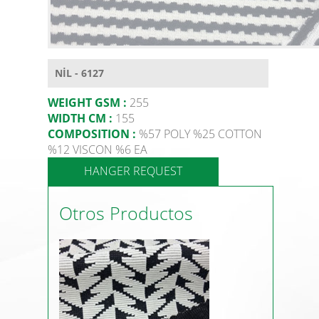
NİL - 6127
WEIGHT GSM :
255
WIDTH CM :
155
COMPOSITION :
%57 POLY %25 COTTON
%12 VISCON %6 EA
HANGER REQUEST
Otros Productos