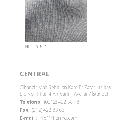
NİL - 5047
CENTRAL
Cihangir Mah.Şehit jan.Kom.Er Zafer Kızıltaş
Sk. No: 1 Kat: 4 Ambarlı – Avcılar / İstanbul
Teléfono
: (0212) 422 58 78
Fax
: (212) 422 83 63
E-mail
:
info@nilorme.com