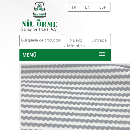
TR
EN
ESP
Nuevo
Entrada
Miembro
MENÜ