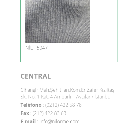
NİL - 5047
CENTRAL
Cihangir Mah.Şehit jan.Kom.Er Zafer Kızıltaş
Sk. No: 1 Kat: 4 Ambarlı – Avcılar / İstanbul
Teléfono
: (0212) 422 58 78
Fax
: (212) 422 83 63
E-mail
:
info@nilorme.com