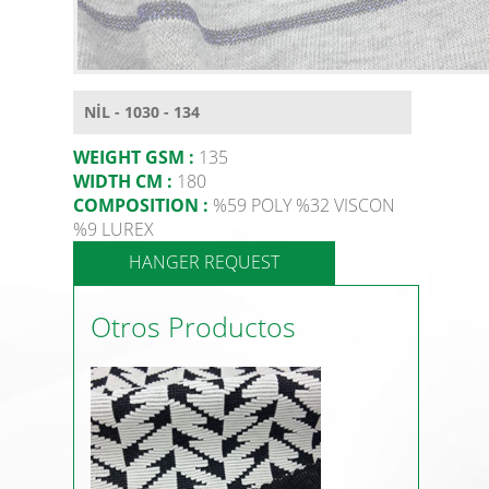
NİL - 1030 - 134
WEIGHT GSM :
135
WIDTH CM :
180
COMPOSITION :
%59 POLY %32 VISCON
%9 LUREX
HANGER REQUEST
Otros Productos