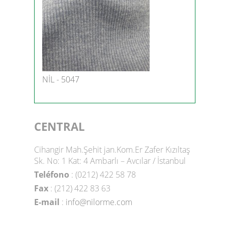
NİL - 5047
CENTRAL
Cihangir Mah.Şehit jan.Kom.Er Zafer Kızıltaş
Sk. No: 1 Kat: 4 Ambarlı – Avcılar / İstanbul
Teléfono
: (0212) 422 58 78
Fax
: (212) 422 83 63
E-mail
:
info@nilorme.com