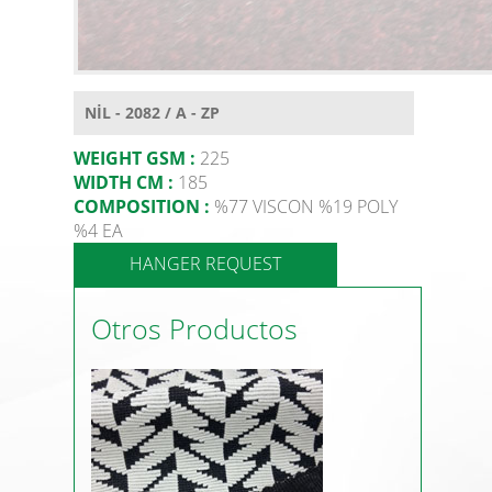
NİL - 2082 / A - ZP
WEIGHT GSM :
225
WIDTH CM :
185
COMPOSITION :
%77 VISCON %19 POLY
%4 EA
HANGER REQUEST
Otros Productos