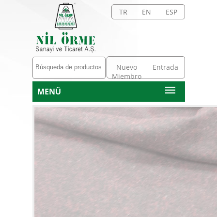
TR
EN
ESP
Nuevo
Entrada
Miembro
MENÜ