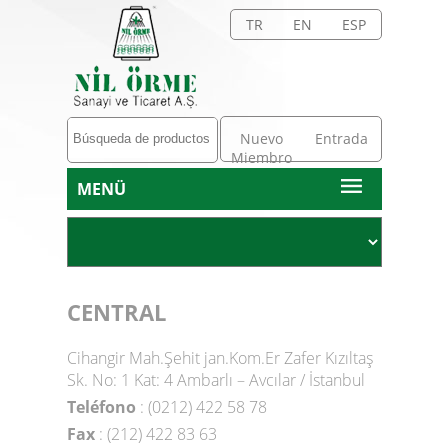
TR
EN
ESP
Nuevo
Entrada
Miembro
MENÜ
CENTRAL
Cihangir Mah.Şehit jan.Kom.Er Zafer Kızıltaş
Sk. No: 1 Kat: 4 Ambarlı – Avcılar / İstanbul
Teléfono
: (0212) 422 58 78
Fax
: (212) 422 83 63