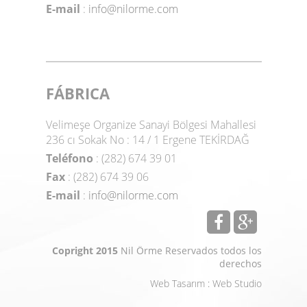
E-mail
:
info@nilorme.com
FÁBRICA
Velimeşe Organize Sanayi Bölgesi Mahallesi
236 cı Sokak No : 14 / 1 Ergene TEKİRDAĞ
Teléfono
: (282) 674 39 01
Fax
: (282) 674 39 06
E-mail
:
info@nilorme.com
Copright 2015
Nil Örme Reservados todos los
derechos
Web Tasarım
:
Web Studio